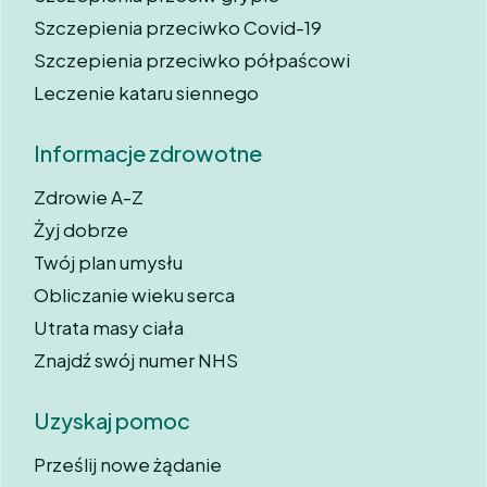
Szczepienia przeciwko Covid-19
Szczepienia przeciwko półpaścowi
Leczenie kataru siennego
Informacje zdrowotne
Zdrowie A-Z
Żyj dobrze
Twój plan umysłu
Obliczanie wieku serca
Utrata masy ciała
Znajdź swój numer NHS
Uzyskaj pomoc
Prześlij nowe żądanie