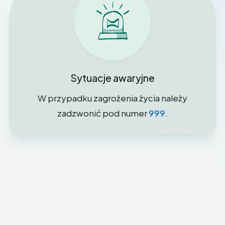
Sytuacje awaryjne
W przypadku zagrożenia życia należy
zadzwonić pod numer
999
.
Jak się z nami skontaktować
Formularz
online to najszybszy i najprostszy sposób, w
jaki większość naszych pacjentów może uzyskać